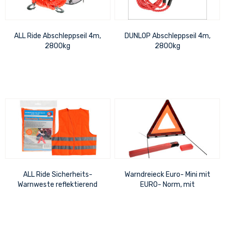
ALL Ride Abschleppseil 4m,
DUNLOP Abschleppseil 4m,
2800kg
2800kg
ALL Ride Sicherheits-
Warndreieck Euro- Mini mit
Warnweste reflektierend
EURO- Norm, mit
orange DIN 471
Prüfzeichen und Schutzhülle
435 x 47 x 30 mm