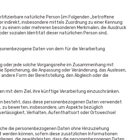
ntifizierbare natürliche Person (im Folgenden „betroffene
oder indirekt, insbesondere mittels Zuordnung zu einer Kennung
r zu einem oder mehreren besonderen Merkmalen, die Ausdruck
der sozialen Identität dieser natürlichen Person sind,
 personenbezogene Daten von dem für die Verarbeitung
ang oder jede solche Vorgangsreihe im Zusammenhang mit
ie Speicherung, die Anpassung oder Veränderung, das Auslesen,
 andere Form der Bereitstellung, den Abgleich oder die
n mit dem Ziel, ihre künftige Verarbeitung einzuschränken.
darin besteht, dass diese personenbezogenen Daten verwendet
n, zu bewerten, insbesondere, um Aspekte bezüglich
uverlässigkeit, Verhalten, Aufenthaltsort oder Ortswechsel
welche die personenbezogenen Daten ohne Hinzuziehung
t werden können, sofern diese zusätzlichen Informationen
iegen, die gewährleisten, dass die personenbezogenen Daten