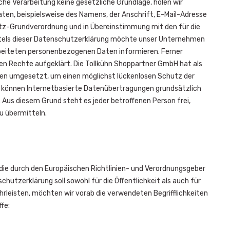
che Verarbeitung keine gesetzliche Grundlage, holen wir
aten, beispielsweise des Namens, der Anschrift, E-Mail-Adresse
utz-Grundverordnung und in Übereinstimmung mit den für die
tels dieser Datenschutzerklärung möchte unser Unternehmen
rbeiteten personenbezogenen Daten informieren. Ferner
en Rechte aufgeklärt. Die Tollkühn Shoppartner GmbH hat als
men umgesetzt, um einen möglichst lückenlosen Schutz der
h können Internetbasierte Datenübertragungen grundsätzlich
 Aus diesem Grund steht es jeder betroffenen Person frei,
u übermitteln.
die durch den Europäischen Richtlinien- und Verordnungsgeber
zerklärung soll sowohl für die Öffentlichkeit als auch für
rleisten, möchten wir vorab die verwendeten Begrifflichkeiten
fe: