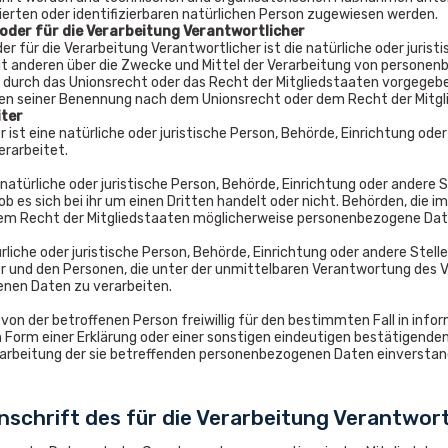
izierten oder identifizierbaren natürlichen Person zugewiesen werden.
oder für die Verarbeitung Verantwortlicher
r für die Verarbeitung Verantwortlicher ist die natürliche oder juristi
 anderen über die Zwecke und Mittel der Verarbeitung von personenb
g durch das Unionsrecht oder das Recht der Mitgliedstaaten vorgegeb
en seiner Benennung nach dem Unionsrecht oder dem Recht der Mitg
ter
 ist eine natürliche oder juristische Person, Behörde, Einrichtung od
erarbeitet.
natürliche oder juristische Person, Behörde, Einrichtung oder andere
ob es sich bei ihr um einen Dritten handelt oder nicht. Behörden, 
em Recht der Mitgliedstaaten möglicherweise personenbezogene Daten
türliche oder juristische Person, Behörde, Einrichtung oder andere Ste
r und den Personen, die unter der unmittelbaren Verantwortung des V
nen Daten zu verarbeiten.
de von der betroffenen Person freiwillig für den bestimmten Fall in i
 Form einer Erklärung oder einer sonstigen eindeutigen bestätigenden
erarbeitung der sie betreffenden personenbezogenen Daten einverstand
schrift des für die Verarbeitung Verantwor