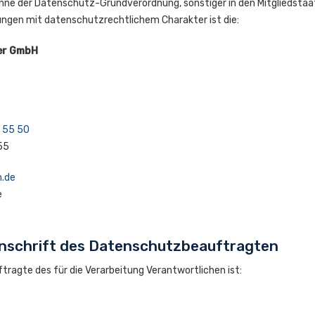
inne der Datenschutz-Grundverordnung, sonstiger in den Mitgliedst
gen mit datenschutzrechtlichem Charakter ist die:
er GmbH
 55 50
55
n.de
e
nschrift des Datenschutzbeauftragten
ragte des für die Verarbeitung Verantwortlichen ist: