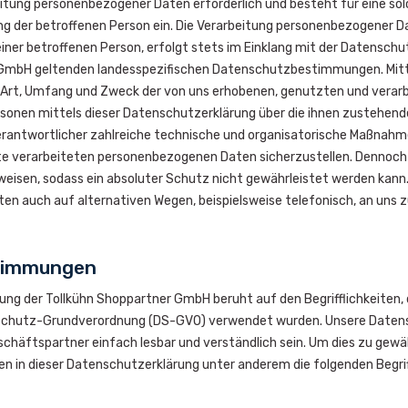
eitung personenbezogener Daten erforderlich und besteht für eine sol
gung der betroffenen Person ein. Die Verarbeitung personenbezogener D
ner betroffenen Person, erfolgt stets im Einklang mit der Datensch
 GmbH geltenden landesspezifischen Datenschutzbestimmungen. Mit
er Art, Umfang und Zweck der von uns erhobenen, genutzten und vera
sonen mittels dieser Datenschutzerklärung über die ihnen zustehend
Verantwortlicher zahlreiche technische und organisatorische Maßnah
ite verarbeiteten personenbezogenen Daten sicherzustellen. Dennoc
eisen, sodass ein absoluter Schutz nicht gewährleistet werden kann.
n auch auf alternativen Wegen, beispielsweise telefonisch, an uns z
stimmungen
ung der Tollkühn Shoppartner GmbH beruht auf den Begrifflichkeiten, 
schutz-Grundverordnung (DS-GVO) verwendet wurden. Unsere Datenschut
chäftspartner einfach lesbar und verständlich sein. Um dies zu gewäh
en in dieser Datenschutzerklärung unter anderem die folgenden Begrif