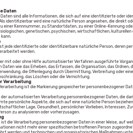
e Daten
ten sind alle Informationen, die sich auf eine identifizierte oder ide
Als identifizierbar wird eine natürliche Person angesehen, die direkt 
u einer Kennnummer, zu Standortdaten, zu einer Online-Kennung ode
siologischen, genetischen, psychischen, wirtschaftlichen, kulturellen o
n kann.
n
st jede identifizierte oder identifizierbare natürliche Person, deren
erarbeitet werden.
eder mit oder ohne Hilfe automatisierter Verfahren ausgeführte Vorg
Daten wie das Erheben, das Erfassen, die Organisation, das Ordnen, d
erwendung, die Offenlegung durch Übermittlung, Verbreitung oder eine
nschränkung, das Löschen oder die Vernichtung.
r Verarbeitung
Verarbeitung ist die Markierung gespeicherter personenbezogener Date
 Art der automatisierten Verarbeitung personenbezogener Daten, die 
te persönliche Aspekte, die sich auf eine natürliche Person beziehe
rtschaftlicher Lage, Gesundheit, persönlicher Vorlieben, Interessen, Z
Person zu analysieren oder vorherzusagen.
ng
ist die Verarbeitung personenbezogener Daten in einer Weise, auf 
mationen nicht mehr einer spezifischen betroffenen Person zugeordne
rt werden und technischen und organisatorischen Maßnahmen unterl