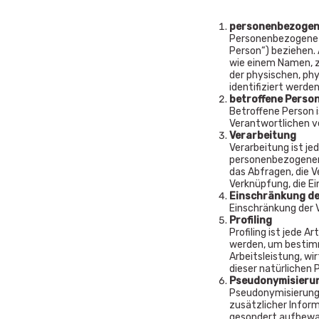
personenbezogen
Personenbezogene Da
Person“) beziehen. 
wie einem Namen, z
der physischen, phy
identifiziert werde
betroffene Perso
Betroffene Person i
Verantwortlichen v
Verarbeitung
Verarbeitung ist j
personenbezogenen 
das Abfragen, die V
Verknüpfung, die Ei
Einschränkung de
Einschränkung der 
Profiling
Profiling ist jede
werden, um bestimm
Arbeitsleistung, wi
dieser natürlichen 
Pseudonymisieru
Pseudonymisierung 
zusätzlicher Infor
gesondert aufbewah