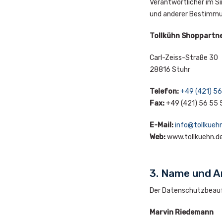
Verantwortlicher im S
und anderer Bestimmun
Tollkühn Shoppartn
Carl-Zeiss-Straße 30
28816 Stuhr
Telefon:
+49 (421) 56
Fax:
+49 (421) 56 55 
E-Mail:
info@tollkueh
Web:
www.tollkuehn.d
3. Name und A
Der Datenschutzbeauft
Marvin Riedemann