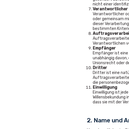
nicht einer identif
Verantwortlicher 
Verantwortlicher ode
oder gemeinsam mit
dieser Verarbeitun
bestimmten Kriteri
Auftragsverarbei
Auftragsverarbeiter
Verantwortlichen v
Empfänger
Empfänger ist eine 
unabhängig davon, 
Unionsrecht oder d
Dritter
Dritter ist eine na
Auftragsverarbeite
die personenbezoge
Einwilligung
Einwilligung ist je
Willensbekundung in
dass sie mit der V
2. Name und An