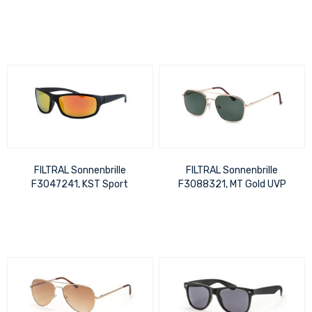
matt verspiegelt UVP 17,99
Schwarz Silber UVP 15,99 €
€
FILTRAL Sonnenbrille
FILTRAL Sonnenbrille
F3047241, KST Sport
F3088321, MT Gold UVP
Schwarz verspiegelt UVP
15,99 €
17,99 €