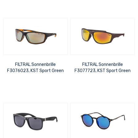
FILTRAL Sonnenbrille
FILTRAL Sonnenbrille
F3076023, KST Sport Green
F3077723, KST Sport Green
Line Schw/Or verspiegelt
Line Braun metallic vers UVP
UVP 20,99 €
20,99 €