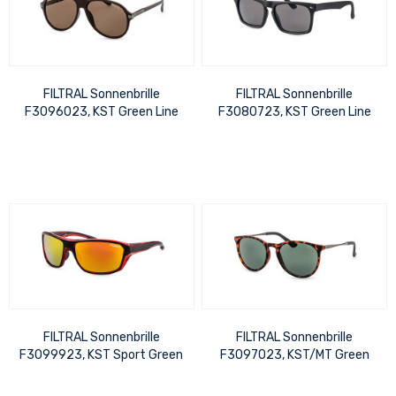
FILTRAL Sonnenbrille
FILTRAL Sonnenbrille
F3096023, KST Green Line
F3080723, KST Green Line
Dunkelbraun Matt UVP 28,99
Schwarz Matt UVP 20,99 €
€
FILTRAL Sonnenbrille
FILTRAL Sonnenbrille
F3099923, KST Sport Green
F3097023, KST/MT Green
Line Schwarz/Rot verspie
Line Havanna/Gun Metall
UVP 20,99 €
UVP 22,99 €