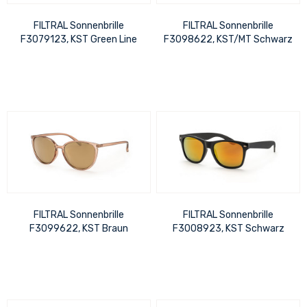
FILTRAL Sonnenbrille
FILTRAL Sonnenbrille
F3079123, KST Green Line
F3098622, KST/MT Schwarz
Schwarz/Dunkelgr. Matt UVP
matt/Gun glänzend verspie
20,99 €
UVP 17,99 €
FILTRAL Sonnenbrille
FILTRAL Sonnenbrille
F3099622, KST Braun
F3008923, KST Schwarz
transparent verspiegelt UVP
verspiegelt UVP 17,99 €
17,99 €