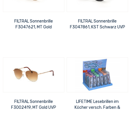
FILTRAL Sonnenbrille
FILTRAL Sonnenbrille
F3047621, MT Gold
F3047861, KST Schwarz UVP
verspiegelt UVP 15,99 €
12,99 €
FILTRAL Sonnenbrille
LIFETIME Lesebrillen im
F3002419, MT Gold UVP
Köcher versch. Farben &
12,99 €
Dioptrienstärken +1.00 -
+3.50 je 5...