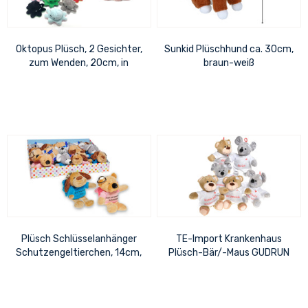
Oktopus Plüsch, 2 Gesichter,
Sunkid Plüschhund ca. 30cm,
zum Wenden, 20cm, in
braun-weiß
verschiedenen Farben
Plüsch Schlüsselanhänger
TE-Import Krankenhaus
Schutzengeltierchen, 14cm,
Plüsch-Bär/-Maus GUDRUN
im Thekendisplay 38cm x
mit versch.
15cm
Genesungswünschen 3
versch....