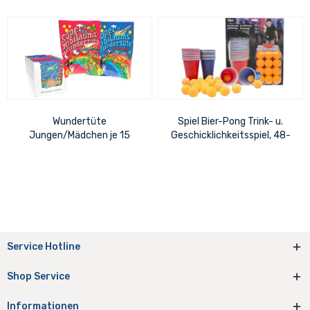
Wundertüte
Spiel Bier-Pong Trink- u.
Jungen/Mädchen je 15
Geschicklichkeitsspiel, 48-
Stück, CE-Norm, Grüner
teilig, Blister 34x29cm
Punkt, Inhalt ständig
wechselnd,...
Service Hotline
Shop Service
Informationen