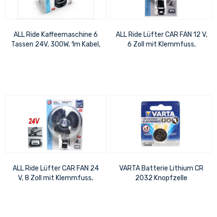
ALL Ride Kaffeemaschine 6
ALL Ride Lüfter CAR FAN 12 V,
Tassen 24V, 300W, 1m Kabel,
6 Zoll mit Klemmfuss,
Inhalt: 0,65 Ltr.
selbstschwenkend, mit
Schalter für...
ALL Ride Lüfter CAR FAN 24
VARTA Batterie Lithium CR
V, 8 Zoll mit Klemmfuss,
2032 Knopfzelle
selbstschwenkend, mit
Schalter für...