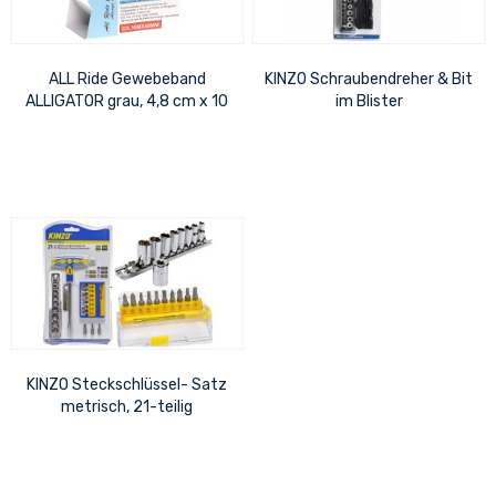
ALL Ride Gewebeband
KINZO Schraubendreher & Bit
ALLIGATOR grau, 4,8 cm x 10
im Blister
m
KINZO Steckschlüssel- Satz
metrisch, 21-teilig
Stecknuss= 5-13mm, Bits=
PH1, PZ1,...