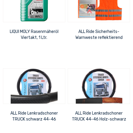
LIQUI MOLY Rasenmäheröl
ALL Ride Sicherheits-
Viertakt, 1 Ltr.
Warnweste reflektierend
orange DIN 471
ALL Ride Lenkradschoner
ALL Ride Lenkradschoner
TRUCK schwarz 44-46
TRUCK 44-46 Holz-schwarz