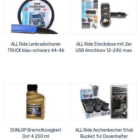
ALL Ride Lenkradschoner
ALL Ride Steckdose mit 2er
TRUCK blau-schwarz 44-46
USB Anschluss 12-24V, max.
4.8A, Steckdose: 5A im
Blister:...
DUNLOP Bremsflüssigkeit
ALL Ride Aschenbecher Stub
Dot 4 250 ml
Bucket für Dosenhalter