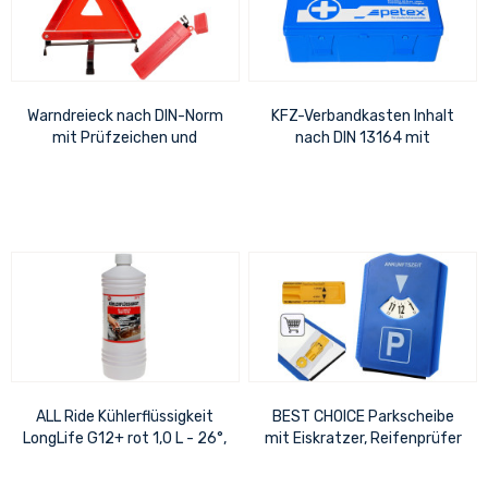
Warndreieck nach DIN-Norm
KFZ-Verbandkasten Inhalt
mit Prüfzeichen und
nach DIN 13164 mit
Schutzhülle
Rettungsdecke und Maske
ALL Ride Kühlerflüssigkeit
BEST CHOICE Parkscheibe
LongLife G12+ rot 1,0 L - 26°,
mit Eiskratzer, Reifenprüfer
- SILIKATFREI -
/ Einkaufswagenchip