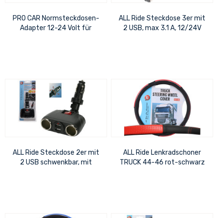
PRO CAR Normsteckdosen-
ALL Ride Steckdose 3er mit
Adapter 12-24 Volt für
2 USB, max 3.1 A, 12/24V
Zig./Universalstecker 21mm,
16 A
ALL Ride Steckdose 2er mit
ALL Ride Lenkradschoner
2 USB schwenkbar, mit
TRUCK 44-46 rot-schwarz
Drehverschluss- System,
An-...