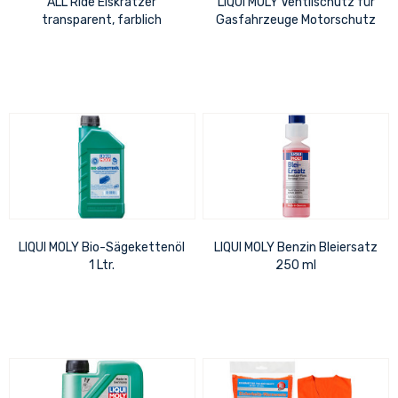
ALL Ride Eiskratzer
LIQUI MOLY Ventilschutz für
transparent, farblich
Gasfahrzeuge Motorschutz
sortiert, im 48er
vor Überhitzung 1 Ltr.
Thekendisplay 23cm x 25cm
LIQUI MOLY Bio-Sägekettenöl
LIQUI MOLY Benzin Bleiersatz
1 Ltr.
250 ml