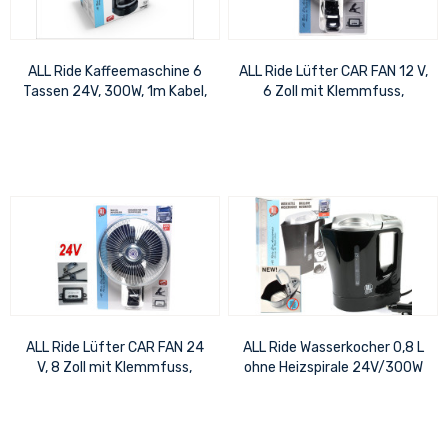
ALL Ride Kaffeemaschine 6
ALL Ride Lüfter CAR FAN 12 V,
Tassen 24V, 300W, 1m Kabel,
6 Zoll mit Klemmfuss,
Inhalt: 0,65 Ltr.
selbstschwenkend, mit
Schalter für...
ALL Ride Lüfter CAR FAN 24
ALL Ride Wasserkocher 0,8 L
V, 8 Zoll mit Klemmfuss,
ohne Heizspirale 24V/300W
selbstschwenkend, mit
Schalter für...